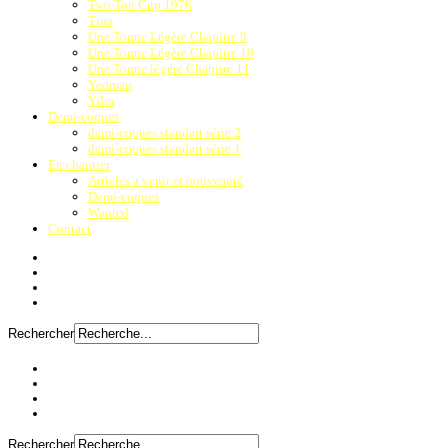
Two Ton Cup 1976
Tina
Une Tonne Légère Chapitre 9
Une Tonne Légère Chapitre 10
Une Tonne légère Chapitre 11
Yeoman
Ydra
Demi-coques
demi-coques standart série 2
demi-coques standart série 1
En chantier
Articles a venir et nouveauté
Demi-coques
Wanted
Contact
Rechercher
Rechercher