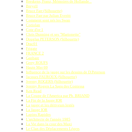
Breskens, Franz, Mémoires de Hollande...
Breyell
Bruce Farr (Silhouette)
Bruce Farr par Julian Everitt
Comment sont nés les Swan
Coriolan
Cote d'or 1
Chris Dunning et ses "Marionette"
Douglas PETERSON (Silhouette)
Drac01
Frigate
FRANCE 2
Ganbare
Gerry ROUFS
Haute Mer 69
Influence de la jauge sur les dessins de D.Peterson
Jacques FAUROUX (Silhouette)
Jeremy ROGERS (Silhouette)
Jeremy Rogers La Saga des Contessa
Ken Read
La Coupe de l'America par Ph. BRIAND
La Fin de la Jauge IOR
La jauge et les dériveurs lestés
La Jauge IOR
Lapins Rapides
L'architecte de l'année 1985
La Vie dans la cour des Maxi
Le Clan des Déplacements Légers