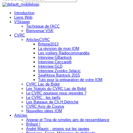
Introduction
Liens Web
VSkipper
Technique de l'ACC
Bienvenue VSK
CVRC
ArticlesCVRC
Britpop2013
La révision de mon IOM
Les voiliers Radiocommandés
Interview GBantock
Interview Ceccarelli
Interview GLD
Interview Zvonko Jelacic
SeaHorse Bantock 2015
Tuto pour la préparation de votre IOM
CVRC Lac de Bidot
Les Statuts du CVRC Lac de Bidot
Le CVRC pourquoi nous rejoindre ?
Le CVRC : les tarifs
Les Bateaux de Ch.H.Détriché
CVRC Avis de Course
Nouvelles idées IOM
Articles
Arpege et Tina de simples airs de ressemblance
Brillant !
André Mauric : propos sur les jauges