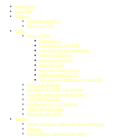
Introduction
Liens Web
VSkipper
Technique de l'ACC
Bienvenue VSK
CVRC
ArticlesCVRC
Britpop2013
La révision de mon IOM
Les voiliers Radiocommandés
Interview GBantock
Interview Ceccarelli
Interview GLD
Interview Zvonko Jelacic
SeaHorse Bantock 2015
Tuto pour la préparation de votre IOM
CVRC Lac de Bidot
Les Statuts du CVRC Lac de Bidot
Le CVRC pourquoi nous rejoindre ?
Le CVRC : les tarifs
Les Bateaux de Ch.H.Détriché
CVRC Avis de Course
Nouvelles idées IOM
Articles
Arpege et Tina de simples airs de ressemblance
Brillant !
André Mauric : propos sur les jauges