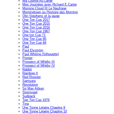
Ma Course Au Large
Mes Journées avec Richard E.Carter
Morning Cloud III Le Naufrage
Morningtown ou l'histoire des Morning
Olin Stephens et la jauge
One Ton Cup 2017
One Ton Cup 2015
One Ton Cup 2016
One Ton Cup 1967
One ton Cup 71
One Ton Cup 85
One Ton Cup 84
Paul
Paul Elvström
Paul Whiting (Silhouette)
Pionier
Prospect of Whitby III
Prospect of Whitby IV
Rabbit
Rainbow II
Red Rooster
Samsara
Revolution
Sir Max Aitken
Stormogel
Sudpack
Two Ton Cup 1976
Tina
Une Tonne Légère Chapitre 9
Une Tonne Légère Chapitre 10