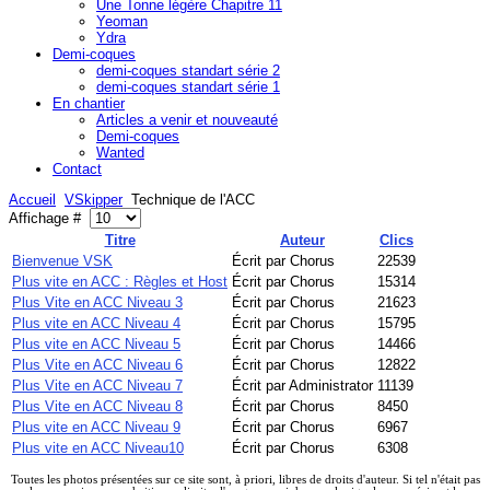
Une Tonne légère Chapitre 11
Yeoman
Ydra
Demi-coques
demi-coques standart série 2
demi-coques standart série 1
En chantier
Articles a venir et nouveauté
Demi-coques
Wanted
Contact
Accueil
VSkipper
Technique de l'ACC
Affichage #
Titre
Auteur
Clics
Bienvenue VSK
Écrit par Chorus
22539
Plus vite en ACC : Règles et Host
Écrit par Chorus
15314
Plus Vite en ACC Niveau 3
Écrit par Chorus
21623
Plus vite en ACC Niveau 4
Écrit par Chorus
15795
Plus vite en ACC Niveau 5
Écrit par Chorus
14466
Plus Vite en ACC Niveau 6
Écrit par Chorus
12822
Plus Vite en ACC Niveau 7
Écrit par Administrator
11139
Plus Vite en ACC Niveau 8
Écrit par Chorus
8450
Plus vite en ACC Niveau 9
Écrit par Chorus
6967
Plus vite en ACC Niveau10
Écrit par Chorus
6308
Toutes les photos présentées sur ce site sont, à priori, libres de droits d'auteur. Si tel n'était pas