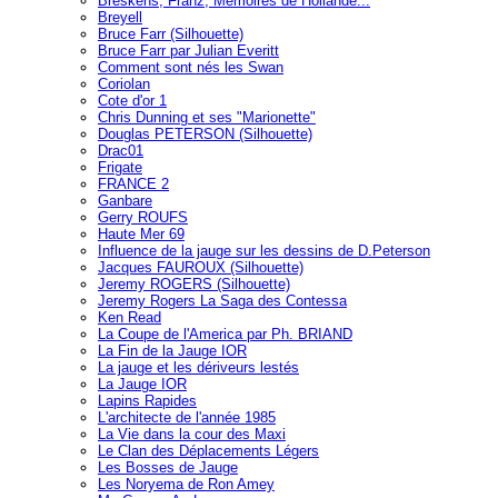
Breskens, Franz, Mémoires de Hollande...
Breyell
Bruce Farr (Silhouette)
Bruce Farr par Julian Everitt
Comment sont nés les Swan
Coriolan
Cote d'or 1
Chris Dunning et ses "Marionette"
Douglas PETERSON (Silhouette)
Drac01
Frigate
FRANCE 2
Ganbare
Gerry ROUFS
Haute Mer 69
Influence de la jauge sur les dessins de D.Peterson
Jacques FAUROUX (Silhouette)
Jeremy ROGERS (Silhouette)
Jeremy Rogers La Saga des Contessa
Ken Read
La Coupe de l'America par Ph. BRIAND
La Fin de la Jauge IOR
La jauge et les dériveurs lestés
La Jauge IOR
Lapins Rapides
L'architecte de l'année 1985
La Vie dans la cour des Maxi
Le Clan des Déplacements Légers
Les Bosses de Jauge
Les Noryema de Ron Amey