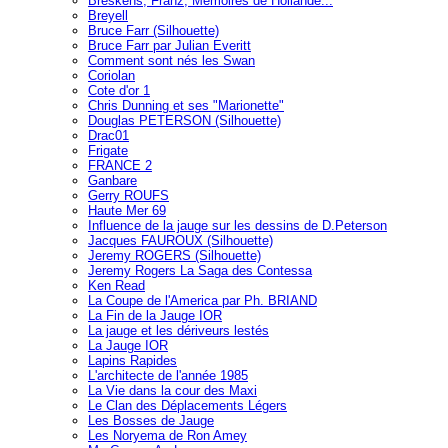
Breskens, Franz, Mémoires de Hollande...
Breyell
Bruce Farr (Silhouette)
Bruce Farr par Julian Everitt
Comment sont nés les Swan
Coriolan
Cote d'or 1
Chris Dunning et ses "Marionette"
Douglas PETERSON (Silhouette)
Drac01
Frigate
FRANCE 2
Ganbare
Gerry ROUFS
Haute Mer 69
Influence de la jauge sur les dessins de D.Peterson
Jacques FAUROUX (Silhouette)
Jeremy ROGERS (Silhouette)
Jeremy Rogers La Saga des Contessa
Ken Read
La Coupe de l'America par Ph. BRIAND
La Fin de la Jauge IOR
La jauge et les dériveurs lestés
La Jauge IOR
Lapins Rapides
L'architecte de l'année 1985
La Vie dans la cour des Maxi
Le Clan des Déplacements Légers
Les Bosses de Jauge
Les Noryema de Ron Amey