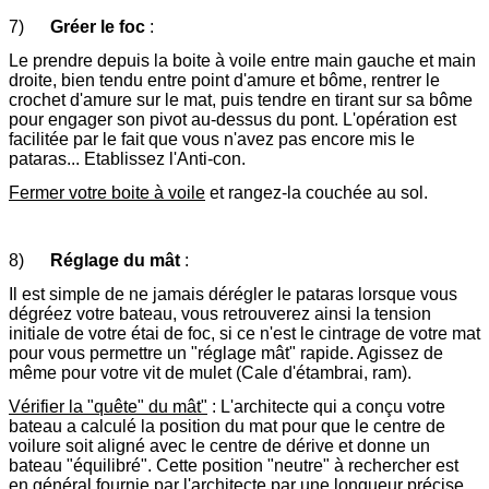
7)
Gréer le foc
:
Le prendre depuis la boite à voile entre main gauche et main
droite, bien tendu entre point d'amure et bôme, rentrer le
crochet d'amure sur le mat, puis tendre en tirant sur sa bôme
pour engager son pivot au-dessus du pont. L'opération est
facilitée par le fait que vous n'avez pas encore mis le
pataras... Etablissez l'Anti-con.
Fermer votre boite à voile
et rangez-la couchée au sol.
8)
Réglage du mât
:
Il est simple de ne jamais dérégler le pataras lorsque vous
dégréez votre bateau, vous retrouverez ainsi la tension
initiale de votre étai de foc, si ce n'est le cintrage de votre mat
pour vous permettre un "réglage mât" rapide. Agissez de
même pour votre vit de mulet (Cale d'étambrai, ram).
Vérifier la "quête" du mât"
: L'architecte qui a conçu votre
bateau a calculé la position du mat pour que le centre de
voilure soit aligné avec le centre de dérive et donne un
bateau "équilibré". Cette position "neutre" à rechercher est
en général fournie par l'architecte par une longueur précise