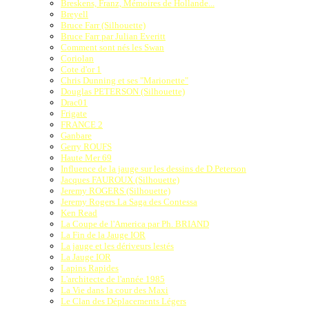
Breskens, Franz, Mémoires de Hollande...
Breyell
Bruce Farr (Silhouette)
Bruce Farr par Julian Everitt
Comment sont nés les Swan
Coriolan
Cote d'or 1
Chris Dunning et ses "Marionette"
Douglas PETERSON (Silhouette)
Drac01
Frigate
FRANCE 2
Ganbare
Gerry ROUFS
Haute Mer 69
Influence de la jauge sur les dessins de D.Peterson
Jacques FAUROUX (Silhouette)
Jeremy ROGERS (Silhouette)
Jeremy Rogers La Saga des Contessa
Ken Read
La Coupe de l'America par Ph. BRIAND
La Fin de la Jauge IOR
La jauge et les dériveurs lestés
La Jauge IOR
Lapins Rapides
L'architecte de l'année 1985
La Vie dans la cour des Maxi
Le Clan des Déplacements Légers