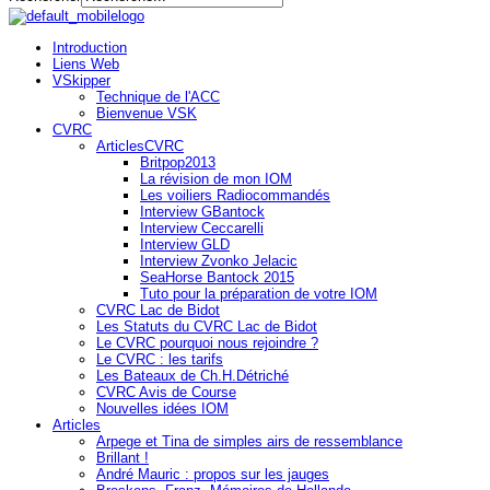
Introduction
Liens Web
VSkipper
Technique de l'ACC
Bienvenue VSK
CVRC
ArticlesCVRC
Britpop2013
La révision de mon IOM
Les voiliers Radiocommandés
Interview GBantock
Interview Ceccarelli
Interview GLD
Interview Zvonko Jelacic
SeaHorse Bantock 2015
Tuto pour la préparation de votre IOM
CVRC Lac de Bidot
Les Statuts du CVRC Lac de Bidot
Le CVRC pourquoi nous rejoindre ?
Le CVRC : les tarifs
Les Bateaux de Ch.H.Détriché
CVRC Avis de Course
Nouvelles idées IOM
Articles
Arpege et Tina de simples airs de ressemblance
Brillant !
André Mauric : propos sur les jauges