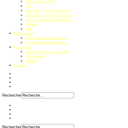
Two Ton Cup 1976
Tina
Une Tonne Légère Chapitre 9
Une Tonne Légère Chapitre 10
Une Tonne légère Chapitre 11
Yeoman
Ydra
Demi-coques
demi-coques standart série 2
demi-coques standart série 1
En chantier
Articles a venir et nouveauté
Demi-coques
Wanted
Contact
Rechercher
Rechercher