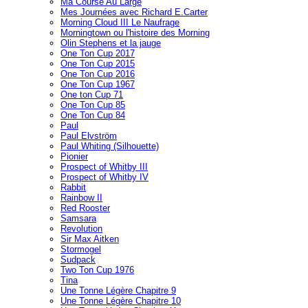
Ma Course Au Large
Mes Journées avec Richard E.Carter
Morning Cloud III Le Naufrage
Morningtown ou l'histoire des Morning
Olin Stephens et la jauge
One Ton Cup 2017
One Ton Cup 2015
One Ton Cup 2016
One Ton Cup 1967
One ton Cup 71
One Ton Cup 85
One Ton Cup 84
Paul
Paul Elvström
Paul Whiting (Silhouette)
Pionier
Prospect of Whitby III
Prospect of Whitby IV
Rabbit
Rainbow II
Red Rooster
Samsara
Revolution
Sir Max Aitken
Stormogel
Sudpack
Two Ton Cup 1976
Tina
Une Tonne Légère Chapitre 9
Une Tonne Légère Chapitre 10