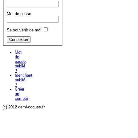
Mot de passe
Se souvenir de moi
Mot
de
passe
oublié
?
Identifiant
oublié
?
Créer
un
compte
(c) 2012 demi-coques.fr