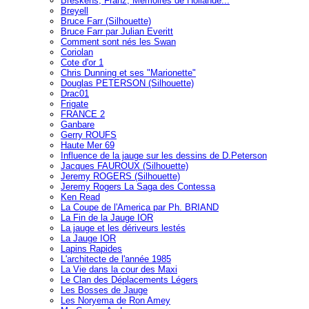
Breskens, Franz, Mémoires de Hollande...
Breyell
Bruce Farr (Silhouette)
Bruce Farr par Julian Everitt
Comment sont nés les Swan
Coriolan
Cote d'or 1
Chris Dunning et ses "Marionette"
Douglas PETERSON (Silhouette)
Drac01
Frigate
FRANCE 2
Ganbare
Gerry ROUFS
Haute Mer 69
Influence de la jauge sur les dessins de D.Peterson
Jacques FAUROUX (Silhouette)
Jeremy ROGERS (Silhouette)
Jeremy Rogers La Saga des Contessa
Ken Read
La Coupe de l'America par Ph. BRIAND
La Fin de la Jauge IOR
La jauge et les dériveurs lestés
La Jauge IOR
Lapins Rapides
L'architecte de l'année 1985
La Vie dans la cour des Maxi
Le Clan des Déplacements Légers
Les Bosses de Jauge
Les Noryema de Ron Amey