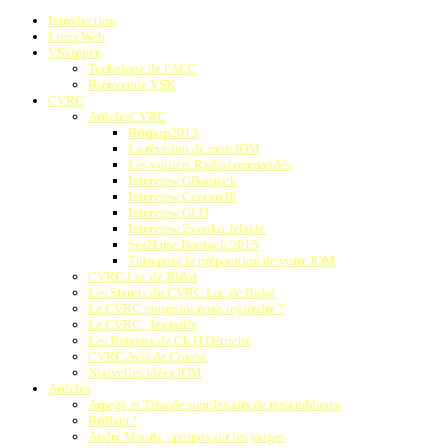
Introduction
Liens Web
VSkipper
Technique de l'ACC
Bienvenue VSK
CVRC
ArticlesCVRC
Britpop2013
La révision de mon IOM
Les voiliers Radiocommandés
Interview GBantock
Interview Ceccarelli
Interview GLD
Interview Zvonko Jelacic
SeaHorse Bantock 2015
Tuto pour la préparation de votre IOM
CVRC Lac de Bidot
Les Statuts du CVRC Lac de Bidot
Le CVRC pourquoi nous rejoindre ?
Le CVRC : les tarifs
Les Bateaux de Ch.H.Détriché
CVRC Avis de Course
Nouvelles idées IOM
Articles
Arpege et Tina de simples airs de ressemblance
Brillant !
André Mauric : propos sur les jauges