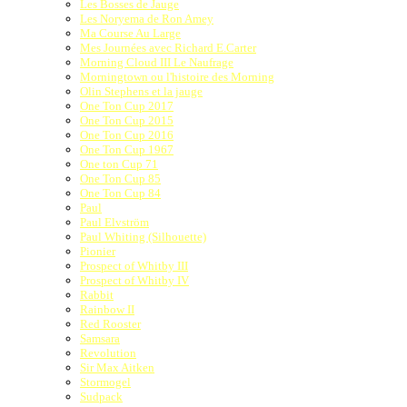
Les Bosses de Jauge
Les Noryema de Ron Amey
Ma Course Au Large
Mes Journées avec Richard E.Carter
Morning Cloud III Le Naufrage
Morningtown ou l'histoire des Morning
Olin Stephens et la jauge
One Ton Cup 2017
One Ton Cup 2015
One Ton Cup 2016
One Ton Cup 1967
One ton Cup 71
One Ton Cup 85
One Ton Cup 84
Paul
Paul Elvström
Paul Whiting (Silhouette)
Pionier
Prospect of Whitby III
Prospect of Whitby IV
Rabbit
Rainbow II
Red Rooster
Samsara
Revolution
Sir Max Aitken
Stormogel
Sudpack