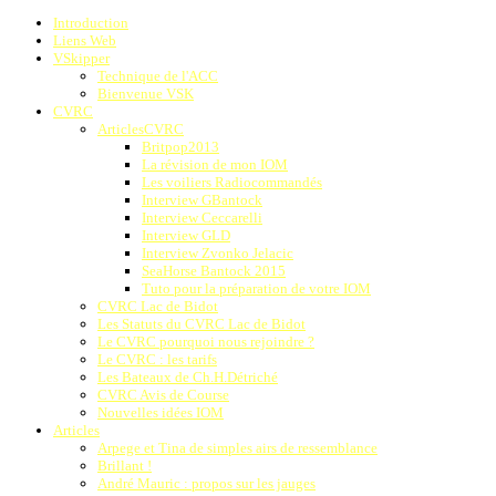
Introduction
Liens Web
VSkipper
Technique de l'ACC
Bienvenue VSK
CVRC
ArticlesCVRC
Britpop2013
La révision de mon IOM
Les voiliers Radiocommandés
Interview GBantock
Interview Ceccarelli
Interview GLD
Interview Zvonko Jelacic
SeaHorse Bantock 2015
Tuto pour la préparation de votre IOM
CVRC Lac de Bidot
Les Statuts du CVRC Lac de Bidot
Le CVRC pourquoi nous rejoindre ?
Le CVRC : les tarifs
Les Bateaux de Ch.H.Détriché
CVRC Avis de Course
Nouvelles idées IOM
Articles
Arpege et Tina de simples airs de ressemblance
Brillant !
André Mauric : propos sur les jauges