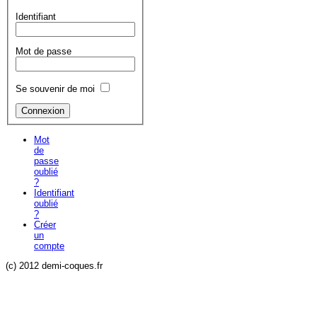
Identifiant
Mot de passe
Se souvenir de moi
Mot
de
passe
oublié
?
Identifiant
oublié
?
Créer
un
compte
(c) 2012 demi-coques.fr