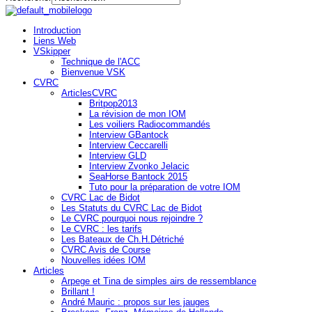
Introduction
Liens Web
VSkipper
Technique de l'ACC
Bienvenue VSK
CVRC
ArticlesCVRC
Britpop2013
La révision de mon IOM
Les voiliers Radiocommandés
Interview GBantock
Interview Ceccarelli
Interview GLD
Interview Zvonko Jelacic
SeaHorse Bantock 2015
Tuto pour la préparation de votre IOM
CVRC Lac de Bidot
Les Statuts du CVRC Lac de Bidot
Le CVRC pourquoi nous rejoindre ?
Le CVRC : les tarifs
Les Bateaux de Ch.H.Détriché
CVRC Avis de Course
Nouvelles idées IOM
Articles
Arpege et Tina de simples airs de ressemblance
Brillant !
André Mauric : propos sur les jauges