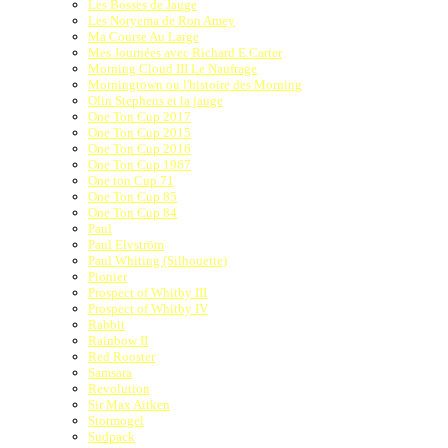
Les Bosses de Jauge
Les Noryema de Ron Amey
Ma Course Au Large
Mes Journées avec Richard E.Carter
Morning Cloud III Le Naufrage
Morningtown ou l'histoire des Morning
Olin Stephens et la jauge
One Ton Cup 2017
One Ton Cup 2015
One Ton Cup 2016
One Ton Cup 1967
One ton Cup 71
One Ton Cup 85
One Ton Cup 84
Paul
Paul Elvström
Paul Whiting (Silhouette)
Pionier
Prospect of Whitby III
Prospect of Whitby IV
Rabbit
Rainbow II
Red Rooster
Samsara
Revolution
Sir Max Aitken
Stormogel
Sudpack