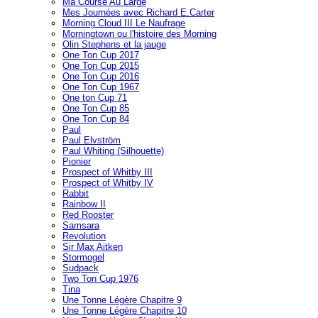
Ma Course Au Large
Mes Journées avec Richard E.Carter
Morning Cloud III Le Naufrage
Morningtown ou l'histoire des Morning
Olin Stephens et la jauge
One Ton Cup 2017
One Ton Cup 2015
One Ton Cup 2016
One Ton Cup 1967
One ton Cup 71
One Ton Cup 85
One Ton Cup 84
Paul
Paul Elvström
Paul Whiting (Silhouette)
Pionier
Prospect of Whitby III
Prospect of Whitby IV
Rabbit
Rainbow II
Red Rooster
Samsara
Revolution
Sir Max Aitken
Stormogel
Sudpack
Two Ton Cup 1976
Tina
Une Tonne Légère Chapitre 9
Une Tonne Légère Chapitre 10