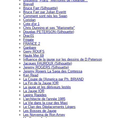
Breskens, Franz, Mémoires de Hollande...
Breyell
Bruce Farr (Silhouette)
Bruce Farr par Julian Everitt
Comment sont nés les Swan
Coriolan
Cote d'or 1
Chris Dunning et ses "Marionette"
Douglas PETERSON (Silhouette)
Drac01
Frigate
FRANCE 2
Ganbare
Gerry ROUFS
Haute Mer 69
Influence de la jauge sur les dessins de D.Peterson
Jacques FAUROUX (Silhouette)
Jeremy ROGERS (Silhouette)
Jeremy Rogers La Saga des Contessa
Ken Read
La Coupe de l'America par Ph. BRIAND
La Fin de la Jauge IOR
La jauge et les dériveurs lestés
La Jauge IOR
Lapins Rapides
L'architecte de l'année 1985
La Vie dans la cour des Maxi
Le Clan des Déplacements Légers
Les Bosses de Jauge
Les Noryema de Ron Amey