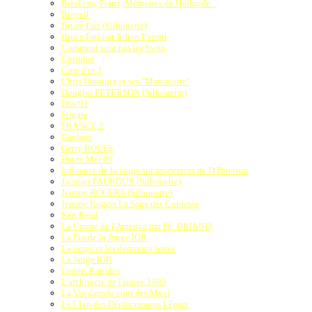
Breskens, Franz, Mémoires de Hollande...
Breyell
Bruce Farr (Silhouette)
Bruce Farr par Julian Everitt
Comment sont nés les Swan
Coriolan
Cote d'or 1
Chris Dunning et ses "Marionette"
Douglas PETERSON (Silhouette)
Drac01
Frigate
FRANCE 2
Ganbare
Gerry ROUFS
Haute Mer 69
Influence de la jauge sur les dessins de D.Peterson
Jacques FAUROUX (Silhouette)
Jeremy ROGERS (Silhouette)
Jeremy Rogers La Saga des Contessa
Ken Read
La Coupe de l'America par Ph. BRIAND
La Fin de la Jauge IOR
La jauge et les dériveurs lestés
La Jauge IOR
Lapins Rapides
L'architecte de l'année 1985
La Vie dans la cour des Maxi
Le Clan des Déplacements Légers