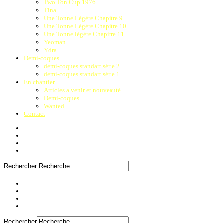
Two Ton Cup 1976
Tina
Une Tonne Légère Chapitre 9
Une Tonne Légère Chapitre 10
Une Tonne légère Chapitre 11
Yeoman
Ydra
Demi-coques
demi-coques standart série 2
demi-coques standart série 1
En chantier
Articles a venir et nouveauté
Demi-coques
Wanted
Contact
Rechercher
Rechercher