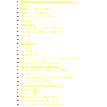
Breskens, Franz, Mémoires de Hollande...
Breyell
Bruce Farr (Silhouette)
Bruce Farr par Julian Everitt
Comment sont nés les Swan
Coriolan
Cote d'or 1
Chris Dunning et ses "Marionette"
Douglas PETERSON (Silhouette)
Drac01
Frigate
FRANCE 2
Ganbare
Gerry ROUFS
Haute Mer 69
Influence de la jauge sur les dessins de D.Peterson
Jacques FAUROUX (Silhouette)
Jeremy ROGERS (Silhouette)
Jeremy Rogers La Saga des Contessa
Ken Read
La Coupe de l'America par Ph. BRIAND
La Fin de la Jauge IOR
La jauge et les dériveurs lestés
La Jauge IOR
Lapins Rapides
L'architecte de l'année 1985
La Vie dans la cour des Maxi
Le Clan des Déplacements Légers