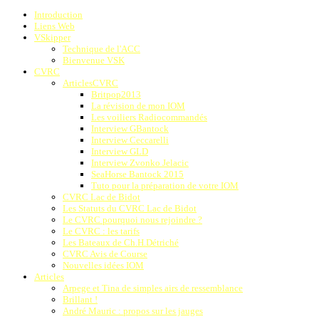
Introduction
Liens Web
VSkipper
Technique de l'ACC
Bienvenue VSK
CVRC
ArticlesCVRC
Britpop2013
La révision de mon IOM
Les voiliers Radiocommandés
Interview GBantock
Interview Ceccarelli
Interview GLD
Interview Zvonko Jelacic
SeaHorse Bantock 2015
Tuto pour la préparation de votre IOM
CVRC Lac de Bidot
Les Statuts du CVRC Lac de Bidot
Le CVRC pourquoi nous rejoindre ?
Le CVRC : les tarifs
Les Bateaux de Ch.H.Détriché
CVRC Avis de Course
Nouvelles idées IOM
Articles
Arpege et Tina de simples airs de ressemblance
Brillant !
André Mauric : propos sur les jauges