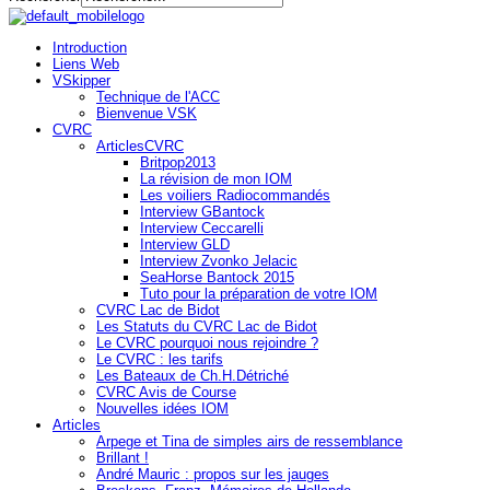
Introduction
Liens Web
VSkipper
Technique de l'ACC
Bienvenue VSK
CVRC
ArticlesCVRC
Britpop2013
La révision de mon IOM
Les voiliers Radiocommandés
Interview GBantock
Interview Ceccarelli
Interview GLD
Interview Zvonko Jelacic
SeaHorse Bantock 2015
Tuto pour la préparation de votre IOM
CVRC Lac de Bidot
Les Statuts du CVRC Lac de Bidot
Le CVRC pourquoi nous rejoindre ?
Le CVRC : les tarifs
Les Bateaux de Ch.H.Détriché
CVRC Avis de Course
Nouvelles idées IOM
Articles
Arpege et Tina de simples airs de ressemblance
Brillant !
André Mauric : propos sur les jauges