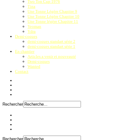
Two Ton Cup 1976
Tina
Une Tonne Légère Chapitre 9
Une Tonne Légère Chapitre 10
Une Tonne légère Chapitre 11
Yeoman
Ydra
Demi-coques
demi-coques standart série 2
demi-coques standart série 1
En chantier
Articles a venir et nouveauté
Demi-coques
Wanted
Contact
Rechercher
Rechercher