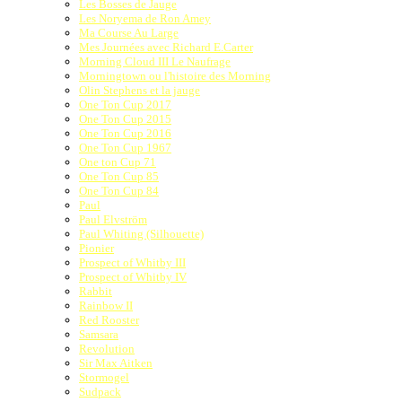
Les Bosses de Jauge
Les Noryema de Ron Amey
Ma Course Au Large
Mes Journées avec Richard E.Carter
Morning Cloud III Le Naufrage
Morningtown ou l'histoire des Morning
Olin Stephens et la jauge
One Ton Cup 2017
One Ton Cup 2015
One Ton Cup 2016
One Ton Cup 1967
One ton Cup 71
One Ton Cup 85
One Ton Cup 84
Paul
Paul Elvström
Paul Whiting (Silhouette)
Pionier
Prospect of Whitby III
Prospect of Whitby IV
Rabbit
Rainbow II
Red Rooster
Samsara
Revolution
Sir Max Aitken
Stormogel
Sudpack