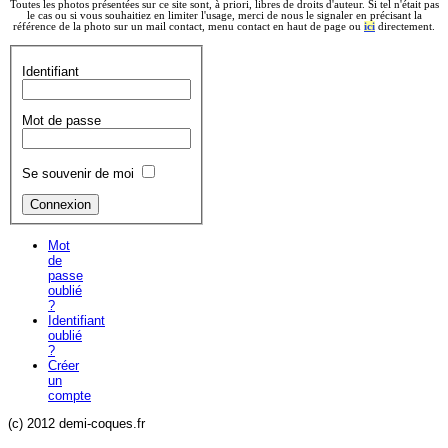
Toutes les photos présentées sur ce site sont, à priori, libres de droits d'auteur. Si tel n'était pas
le cas ou si vous souhaitiez en limiter l'usage, merci de nous le signaler en précisant la
référence de la photo sur un mail contact, menu contact en haut de page ou
ici
directement.
Identifiant
Mot de passe
Se souvenir de moi
Mot
de
passe
oublié
?
Identifiant
oublié
?
Créer
un
compte
(c) 2012 demi-coques.fr