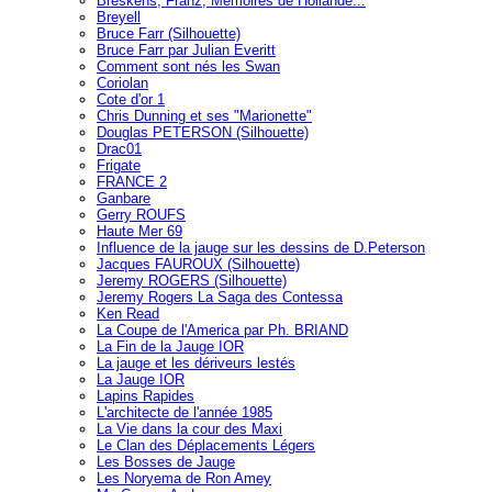
Breskens, Franz, Mémoires de Hollande...
Breyell
Bruce Farr (Silhouette)
Bruce Farr par Julian Everitt
Comment sont nés les Swan
Coriolan
Cote d'or 1
Chris Dunning et ses "Marionette"
Douglas PETERSON (Silhouette)
Drac01
Frigate
FRANCE 2
Ganbare
Gerry ROUFS
Haute Mer 69
Influence de la jauge sur les dessins de D.Peterson
Jacques FAUROUX (Silhouette)
Jeremy ROGERS (Silhouette)
Jeremy Rogers La Saga des Contessa
Ken Read
La Coupe de l'America par Ph. BRIAND
La Fin de la Jauge IOR
La jauge et les dériveurs lestés
La Jauge IOR
Lapins Rapides
L'architecte de l'année 1985
La Vie dans la cour des Maxi
Le Clan des Déplacements Légers
Les Bosses de Jauge
Les Noryema de Ron Amey