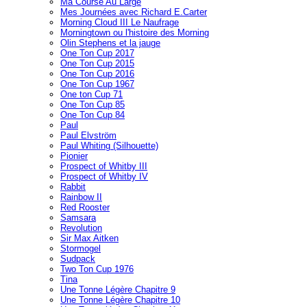
Ma Course Au Large
Mes Journées avec Richard E.Carter
Morning Cloud III Le Naufrage
Morningtown ou l'histoire des Morning
Olin Stephens et la jauge
One Ton Cup 2017
One Ton Cup 2015
One Ton Cup 2016
One Ton Cup 1967
One ton Cup 71
One Ton Cup 85
One Ton Cup 84
Paul
Paul Elvström
Paul Whiting (Silhouette)
Pionier
Prospect of Whitby III
Prospect of Whitby IV
Rabbit
Rainbow II
Red Rooster
Samsara
Revolution
Sir Max Aitken
Stormogel
Sudpack
Two Ton Cup 1976
Tina
Une Tonne Légère Chapitre 9
Une Tonne Légère Chapitre 10