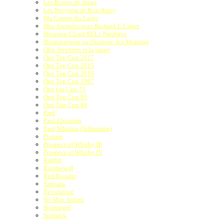
Les Bosses de Jauge
Les Noryema de Ron Amey
Ma Course Au Large
Mes Journées avec Richard E.Carter
Morning Cloud III Le Naufrage
Morningtown ou l'histoire des Morning
Olin Stephens et la jauge
One Ton Cup 2017
One Ton Cup 2015
One Ton Cup 2016
One Ton Cup 1967
One ton Cup 71
One Ton Cup 85
One Ton Cup 84
Paul
Paul Elvström
Paul Whiting (Silhouette)
Pionier
Prospect of Whitby III
Prospect of Whitby IV
Rabbit
Rainbow II
Red Rooster
Samsara
Revolution
Sir Max Aitken
Stormogel
Sudpack