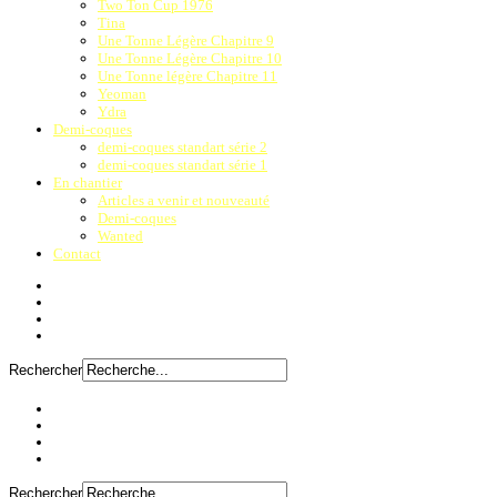
Two Ton Cup 1976
Tina
Une Tonne Légère Chapitre 9
Une Tonne Légère Chapitre 10
Une Tonne légère Chapitre 11
Yeoman
Ydra
Demi-coques
demi-coques standart série 2
demi-coques standart série 1
En chantier
Articles a venir et nouveauté
Demi-coques
Wanted
Contact
Rechercher
Rechercher