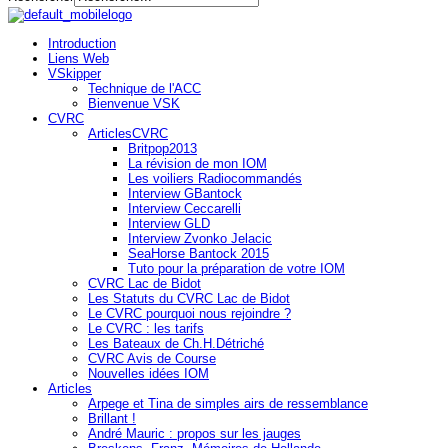
Introduction
Liens Web
VSkipper
Technique de l'ACC
Bienvenue VSK
CVRC
ArticlesCVRC
Britpop2013
La révision de mon IOM
Les voiliers Radiocommandés
Interview GBantock
Interview Ceccarelli
Interview GLD
Interview Zvonko Jelacic
SeaHorse Bantock 2015
Tuto pour la préparation de votre IOM
CVRC Lac de Bidot
Les Statuts du CVRC Lac de Bidot
Le CVRC pourquoi nous rejoindre ?
Le CVRC : les tarifs
Les Bateaux de Ch.H.Détriché
CVRC Avis de Course
Nouvelles idées IOM
Articles
Arpege et Tina de simples airs de ressemblance
Brillant !
André Mauric : propos sur les jauges