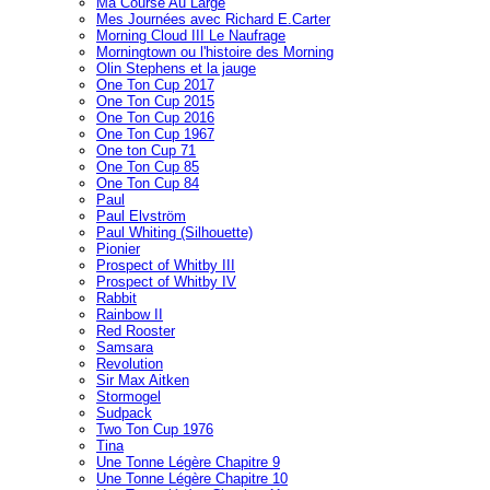
Ma Course Au Large
Mes Journées avec Richard E.Carter
Morning Cloud III Le Naufrage
Morningtown ou l'histoire des Morning
Olin Stephens et la jauge
One Ton Cup 2017
One Ton Cup 2015
One Ton Cup 2016
One Ton Cup 1967
One ton Cup 71
One Ton Cup 85
One Ton Cup 84
Paul
Paul Elvström
Paul Whiting (Silhouette)
Pionier
Prospect of Whitby III
Prospect of Whitby IV
Rabbit
Rainbow II
Red Rooster
Samsara
Revolution
Sir Max Aitken
Stormogel
Sudpack
Two Ton Cup 1976
Tina
Une Tonne Légère Chapitre 9
Une Tonne Légère Chapitre 10