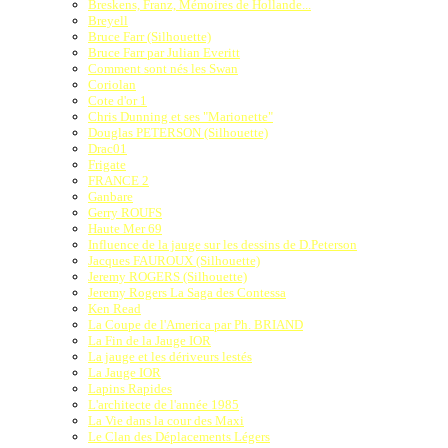
Breskens, Franz, Mémoires de Hollande...
Breyell
Bruce Farr (Silhouette)
Bruce Farr par Julian Everitt
Comment sont nés les Swan
Coriolan
Cote d'or 1
Chris Dunning et ses "Marionette"
Douglas PETERSON (Silhouette)
Drac01
Frigate
FRANCE 2
Ganbare
Gerry ROUFS
Haute Mer 69
Influence de la jauge sur les dessins de D.Peterson
Jacques FAUROUX (Silhouette)
Jeremy ROGERS (Silhouette)
Jeremy Rogers La Saga des Contessa
Ken Read
La Coupe de l'America par Ph. BRIAND
La Fin de la Jauge IOR
La jauge et les dériveurs lestés
La Jauge IOR
Lapins Rapides
L'architecte de l'année 1985
La Vie dans la cour des Maxi
Le Clan des Déplacements Légers