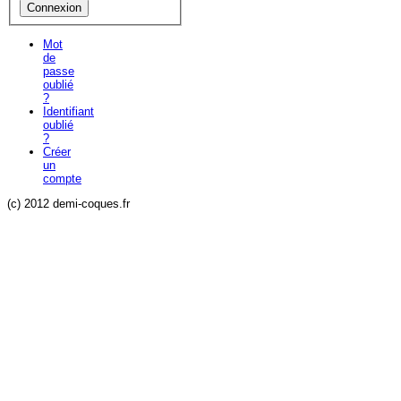
Mot
de
passe
oublié
?
Identifiant
oublié
?
Créer
un
compte
(c) 2012 demi-coques.fr