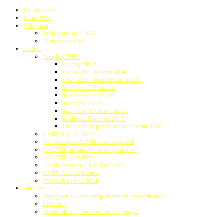
Introduction
Liens Web
VSkipper
Technique de l'ACC
Bienvenue VSK
CVRC
ArticlesCVRC
Britpop2013
La révision de mon IOM
Les voiliers Radiocommandés
Interview GBantock
Interview Ceccarelli
Interview GLD
Interview Zvonko Jelacic
SeaHorse Bantock 2015
Tuto pour la préparation de votre IOM
CVRC Lac de Bidot
Les Statuts du CVRC Lac de Bidot
Le CVRC pourquoi nous rejoindre ?
Le CVRC : les tarifs
Les Bateaux de Ch.H.Détriché
CVRC Avis de Course
Nouvelles idées IOM
Articles
Arpege et Tina de simples airs de ressemblance
Brillant !
André Mauric : propos sur les jauges