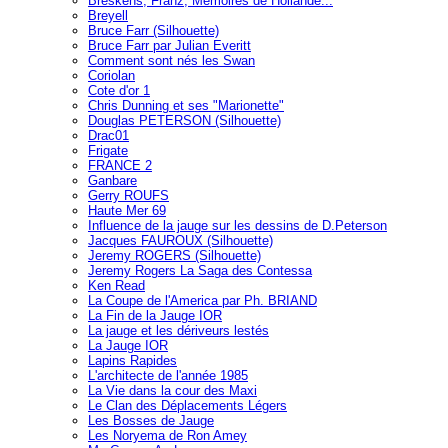
Breskens, Franz, Mémoires de Hollande...
Breyell
Bruce Farr (Silhouette)
Bruce Farr par Julian Everitt
Comment sont nés les Swan
Coriolan
Cote d'or 1
Chris Dunning et ses "Marionette"
Douglas PETERSON (Silhouette)
Drac01
Frigate
FRANCE 2
Ganbare
Gerry ROUFS
Haute Mer 69
Influence de la jauge sur les dessins de D.Peterson
Jacques FAUROUX (Silhouette)
Jeremy ROGERS (Silhouette)
Jeremy Rogers La Saga des Contessa
Ken Read
La Coupe de l'America par Ph. BRIAND
La Fin de la Jauge IOR
La jauge et les dériveurs lestés
La Jauge IOR
Lapins Rapides
L'architecte de l'année 1985
La Vie dans la cour des Maxi
Le Clan des Déplacements Légers
Les Bosses de Jauge
Les Noryema de Ron Amey