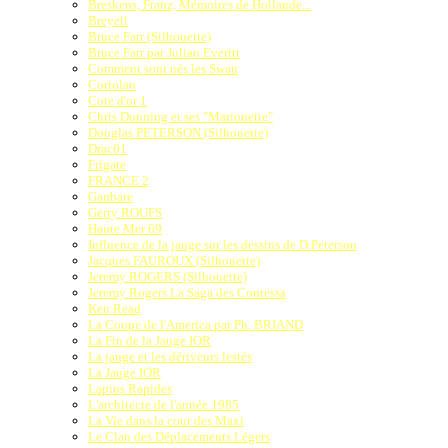
Breskens, Franz, Mémoires de Hollande...
Breyell
Bruce Farr (Silhouette)
Bruce Farr par Julian Everitt
Comment sont nés les Swan
Coriolan
Cote d'or 1
Chris Dunning et ses "Marionette"
Douglas PETERSON (Silhouette)
Drac01
Frigate
FRANCE 2
Ganbare
Gerry ROUFS
Haute Mer 69
Influence de la jauge sur les dessins de D.Peterson
Jacques FAUROUX (Silhouette)
Jeremy ROGERS (Silhouette)
Jeremy Rogers La Saga des Contessa
Ken Read
La Coupe de l'America par Ph. BRIAND
La Fin de la Jauge IOR
La jauge et les dériveurs lestés
La Jauge IOR
Lapins Rapides
L'architecte de l'année 1985
La Vie dans la cour des Maxi
Le Clan des Déplacements Légers