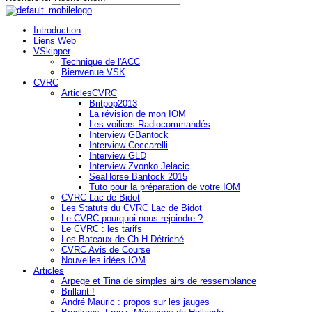
Introduction
Liens Web
VSkipper
Technique de l'ACC
Bienvenue VSK
CVRC
ArticlesCVRC
Britpop2013
La révision de mon IOM
Les voiliers Radiocommandés
Interview GBantock
Interview Ceccarelli
Interview GLD
Interview Zvonko Jelacic
SeaHorse Bantock 2015
Tuto pour la préparation de votre IOM
CVRC Lac de Bidot
Les Statuts du CVRC Lac de Bidot
Le CVRC pourquoi nous rejoindre ?
Le CVRC : les tarifs
Les Bateaux de Ch.H.Détriché
CVRC Avis de Course
Nouvelles idées IOM
Articles
Arpege et Tina de simples airs de ressemblance
Brillant !
André Mauric : propos sur les jauges