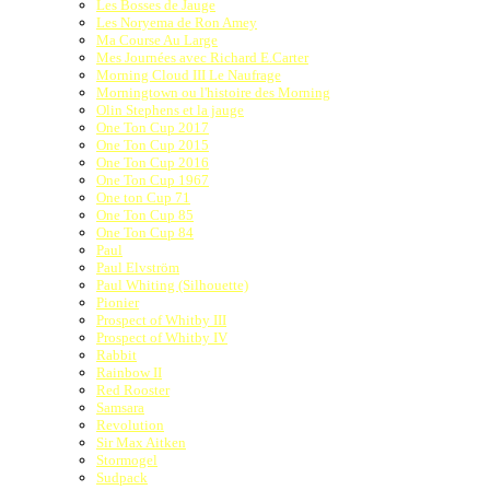
Les Bosses de Jauge
Les Noryema de Ron Amey
Ma Course Au Large
Mes Journées avec Richard E.Carter
Morning Cloud III Le Naufrage
Morningtown ou l'histoire des Morning
Olin Stephens et la jauge
One Ton Cup 2017
One Ton Cup 2015
One Ton Cup 2016
One Ton Cup 1967
One ton Cup 71
One Ton Cup 85
One Ton Cup 84
Paul
Paul Elvström
Paul Whiting (Silhouette)
Pionier
Prospect of Whitby III
Prospect of Whitby IV
Rabbit
Rainbow II
Red Rooster
Samsara
Revolution
Sir Max Aitken
Stormogel
Sudpack