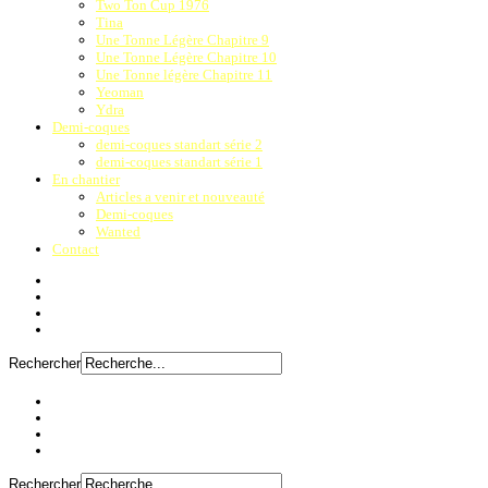
Two Ton Cup 1976
Tina
Une Tonne Légère Chapitre 9
Une Tonne Légère Chapitre 10
Une Tonne légère Chapitre 11
Yeoman
Ydra
Demi-coques
demi-coques standart série 2
demi-coques standart série 1
En chantier
Articles a venir et nouveauté
Demi-coques
Wanted
Contact
Rechercher
Rechercher