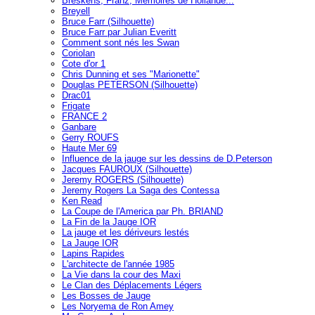
Breskens, Franz, Mémoires de Hollande...
Breyell
Bruce Farr (Silhouette)
Bruce Farr par Julian Everitt
Comment sont nés les Swan
Coriolan
Cote d'or 1
Chris Dunning et ses "Marionette"
Douglas PETERSON (Silhouette)
Drac01
Frigate
FRANCE 2
Ganbare
Gerry ROUFS
Haute Mer 69
Influence de la jauge sur les dessins de D.Peterson
Jacques FAUROUX (Silhouette)
Jeremy ROGERS (Silhouette)
Jeremy Rogers La Saga des Contessa
Ken Read
La Coupe de l'America par Ph. BRIAND
La Fin de la Jauge IOR
La jauge et les dériveurs lestés
La Jauge IOR
Lapins Rapides
L'architecte de l'année 1985
La Vie dans la cour des Maxi
Le Clan des Déplacements Légers
Les Bosses de Jauge
Les Noryema de Ron Amey