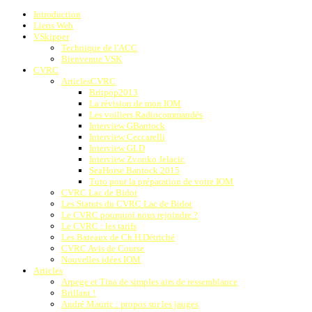
Introduction
Liens Web
VSkipper
Technique de l'ACC
Bienvenue VSK
CVRC
ArticlesCVRC
Britpop2013
La révision de mon IOM
Les voiliers Radiocommandés
Interview GBantock
Interview Ceccarelli
Interview GLD
Interview Zvonko Jelacic
SeaHorse Bantock 2015
Tuto pour la préparation de votre IOM
CVRC Lac de Bidot
Les Statuts du CVRC Lac de Bidot
Le CVRC pourquoi nous rejoindre ?
Le CVRC : les tarifs
Les Bateaux de Ch.H.Détriché
CVRC Avis de Course
Nouvelles idées IOM
Articles
Arpege et Tina de simples airs de ressemblance
Brillant !
André Mauric : propos sur les jauges