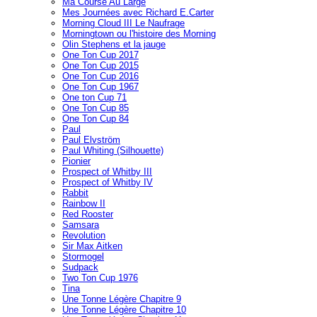
Ma Course Au Large
Mes Journées avec Richard E.Carter
Morning Cloud III Le Naufrage
Morningtown ou l'histoire des Morning
Olin Stephens et la jauge
One Ton Cup 2017
One Ton Cup 2015
One Ton Cup 2016
One Ton Cup 1967
One ton Cup 71
One Ton Cup 85
One Ton Cup 84
Paul
Paul Elvström
Paul Whiting (Silhouette)
Pionier
Prospect of Whitby III
Prospect of Whitby IV
Rabbit
Rainbow II
Red Rooster
Samsara
Revolution
Sir Max Aitken
Stormogel
Sudpack
Two Ton Cup 1976
Tina
Une Tonne Légère Chapitre 9
Une Tonne Légère Chapitre 10